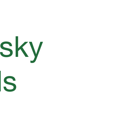
sky 
ds